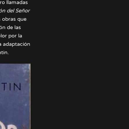
tro llamadas
ón del Señor
s obras que
ón de las
lor por la
la adaptación
tin.