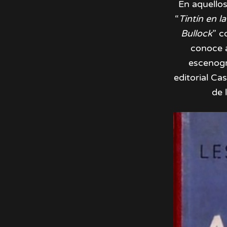
En aquellos
“
Tintín en l
Bullock
” c
conoce
escenogra
editorial Ca
de 