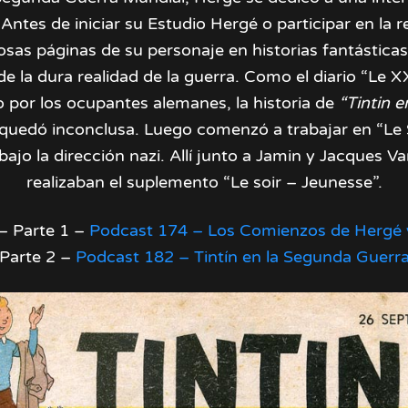
Antes de iniciar su Estudio Hergé o participar en la re
as páginas de su personaje en historias fantásticas
de la dura realidad de la guerra. Como el diario “Le 
o por los ocupantes alemanes, la historia de
“Tintin e
quedó inconclusa. Luego comenzó a trabajar en “Le 
ajo la dirección nazi. Allí junto a Jamin y Jacques 
realizaban el suplemento “Le soir – Jeunesse”.
– Parte 1 –
Podcast 174 – Los Comienzos de Hergé y
Parte 2 –
Podcast 182 – Tintín en la Segunda Guerr