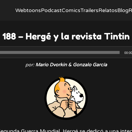
Webtoons
Podcast
Comics
Trailers
Relatos
Blog
R
188 – Hergé y la revista Tintin
Reproductor
00:0
de
por:
Mario Dvorkin & Gonzalo García
audio
Segunda Guerra Mundial, Hergé se dedicó a una inten