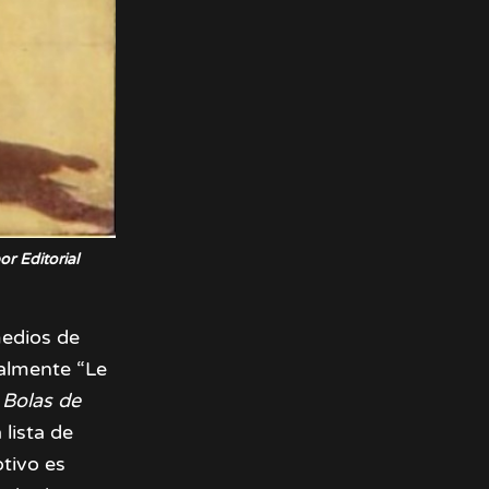
r Editorial
medios de
almente “Le
 Bolas de
lista de
otivo es