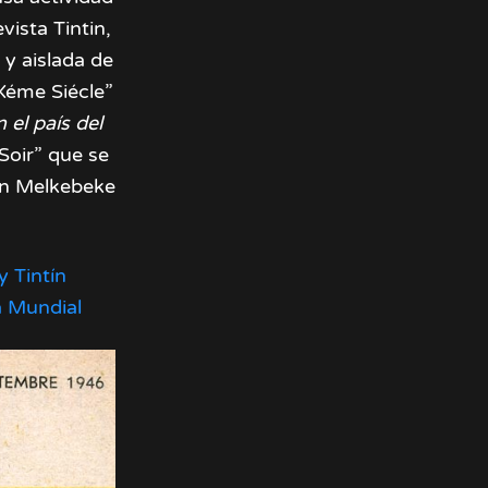
el
vista Tintin,
volumen.
 y aislada de
XXéme Siécle”
n el país del
Soir” que se
Van Melkebeke
 Tintín
a Mundial