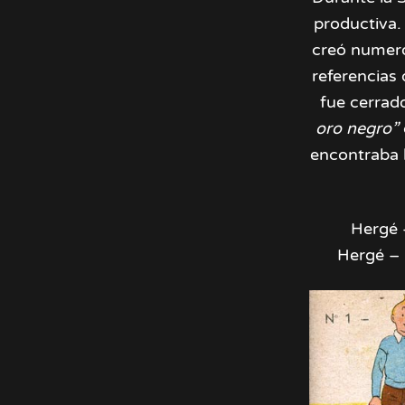
productiva. 
creó numeros
referencias 
fue cerrad
oro negro”
encontraba b
Hergé 
Hergé – 