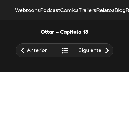
Webtoons
Podcast
Comics
Trailers
Relatos
Blog
R
Ottar – Capítulo 13
Anterior
Siguiente