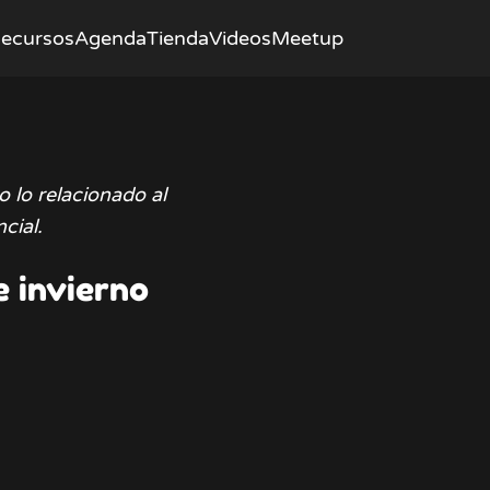
ecursos
Agenda
Tienda
Videos
Meetup
 lo relacionado al
cial.
e invierno