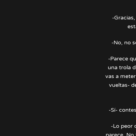
-Gracias,
est
-No, no s
-Parece que
una trola d
vas a meter
vueltas- d
-Sí- conte
-Lo peor 
parece. No