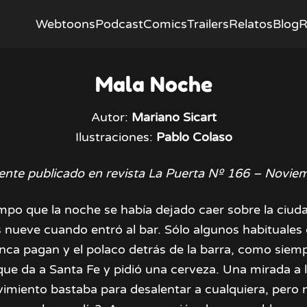
Webtoons
Podcast
Comics
Trailers
Relatos
Blog
R
Mala Noche
Autor:
Mariano Sicart
Ilustraciones:
Pablo Colaso
ente publicado en revista La Puerta Nº 166 – Novie
mpo que la noche se había dejado caer sobre la ciud
 nueve cuando entró al bar. Sólo algunos habituales 
nca pagan y el polaco detrás de la barra, como siemp
ue da a Santa Fe y pidió una cerveza. Una mirada a l
imiento bastaba para desalentar a cualquiera, pero n