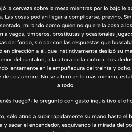
ejó la cerveza sobre la mesa mientras por lo bajo le 
a. Las cosas podían llegar a complicarse, previno. Si
entado, mirando como quién no quiere la cosa a los
n a vagos, timberos, prostitutas y ocasionales jugad
sas del fondo, sin dar con las respuestas que buscab
ó en dirección a él, que instintivamente deslizó su 
terior del pantalón, a la altura de la cintura. Los ded
o lentamente en la empuñadura del treinta y ocho, 
e de costumbre. No se alteró en lo más mínimo, esta
a todo.
enés fuego?- le preguntó con gesto inquisitivo el ofic
ó, sólo atinó a subir rápidamente su mano hasta el bol
 y sacar el encendedor, esquivando la mirada del pol