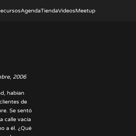
ecursos
Agenda
Tienda
Videos
Meetup
mbre, 2006
ad, habían
clientes de
re. Se sentó
a calle vacía
o a él. ¿Qué