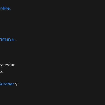
nline
.
TIENDA
.
a estar
o.
Stitcher
y