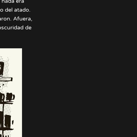
 nada era
o del atado.
ron. Afuera,
oscuridad de