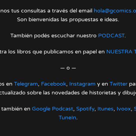
nos tus consultas a través del email
hola@gcomics.o
Son bienvenidas las propuestas e ideas.
También podés escuchar nuestro
PODCAST
.
ra los libros que publicamos en papel en
NUESTRA 
— o —
os en
Telegram
,
Facebook
,
Instagram
y en
Twitter
par
ctualizado sobre las novedades de historietas y dibuj
 también en
Google Podcast
,
Spotify
,
Itunes
,
Ivoox
,
TuneIn
.