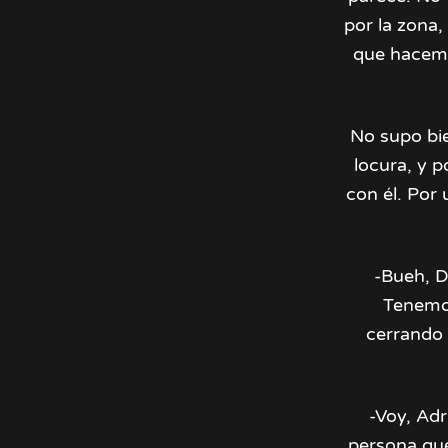
por la zona,
que hacemos
No supo bi
locura, y p
con él. Por
-Bueh, D
Tenemos
cerrando 
-Voy, Adr
persona que