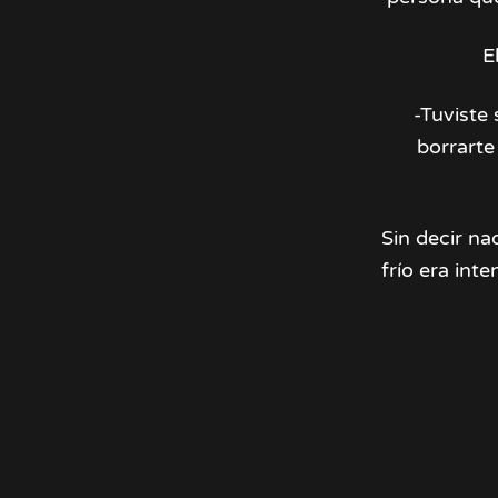
E
-Tuviste
borrarte
Sin decir na
frío era in