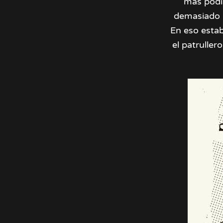
más podí
demasiado i
En eso esta
el patrulle