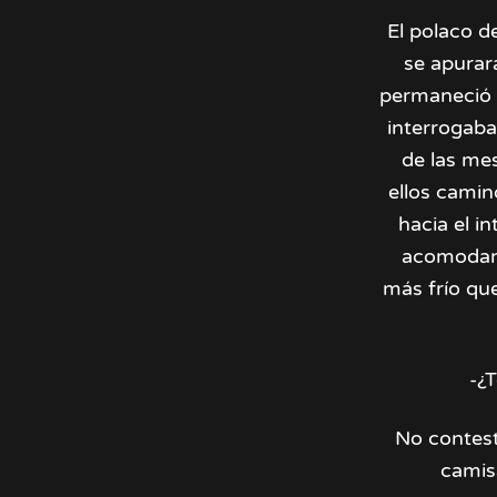
El polaco d
se apurar
permaneció s
interrogaba
de las me
ellos camin
hacia el in
acomodand
más frío qu
-¿T
No contest
camisa