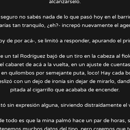
alcanzárselo.
 seguro no sabés nada de lo que pasó hoy en el barri
arías tan tranquilo, ¿eh?- increpó nuevamente el age
oy de por acá-, se limitó a responder, apurando el pr
 un tal Rodríguez bajó de un tiro en la cabeza al fiolo
el cabaret de acá a la vuelta, en un ajuste de cuentas.
 en quilombos por semejante puta, loco! Hay cada 
eslizó con un dejo de ironía sin dejar de mirarlo, dand
pitada al cigarrillo que acababa de encender.
stó sin expresión alguna, sirviendo distraídamente el 
de todo es que la mina palmó hace un par de horas, 
 tenemos muchos datos del tipo, pero creemos que t