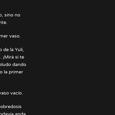
o, sino no
nte.
imer vaso.
 de la Yuli,
 ¡Mirá si te
boludo dando
o la primer
vaso vacío.
sobredosis
odavía anda