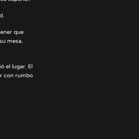
d.
tener que
 su mesa,
 el lugar. El
ar con rumbo