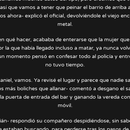
 así que vamos a tener que peinar el barrio de arriba a
 ahora- explicó el oficial, devolviéndole el viejo e
metal.
en qué hacer, acababa de enterarse que la mujer qu
or la que había llegado incluso a matar, ya nunca volv
 un momento pensó en confesar todo al policía y entr
no tuvo tiempo.
aniel, vamos. Ya revisé el lugar y parece que nadie s
 más boliches que allanar- comentó a desgano el s
la puerta de entrada del bar y ganando la vereda co
móvil.
ián- respondió su compañero despidiéndose, sin sabe
 estaban buscando, para perderse tras los pasos de 