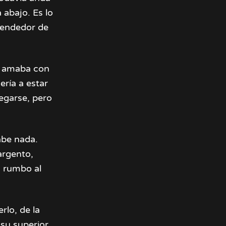
 abajo. Es lo
ncendedor de
e amaba con
ería a estar
egarse, pero
abe nada.
argento,
n rumbo al
rlo, de la
su superior.