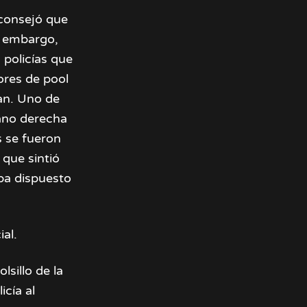
aconsejó que
n embargo,
 policías que
ores de pool
an. Uno de
mano derecha
os se fueron
que sintió
ba dispuesto
ial.
sillo de la
icía al