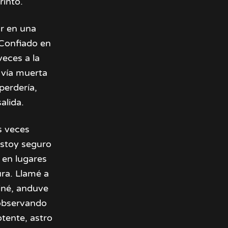
rinto.
ar en una
 Confiado en
veces a la
a vía muerta
perdería,
alida.
s veces
 estoy seguro
 en lugares
ura. Llamé a
miné, anduve
a observando
otente, astro