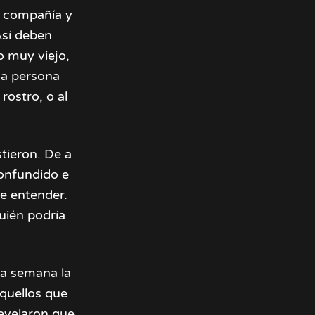
a compañía y
Así deben
o muy viejo,
na persona
rostro, o al
tieron. De a
Confundido e
e entender.
uién podría
na semana la
aquellos que
evelaron que