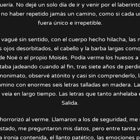
ería. No dejé un solo día de ir y venir por el laberint
 no haber repetido jamás un camino, como si cada un
fuera único e irrepetible.
 vagué sin sentido, con el cuerpo hecho hilacha, las
los ojos desorbitados, el cabello y la barba largas com
de Noé o el propio Moisés. Podía verme los huesos a 
staba jadeando cuando al fin, tras siete años de perdi
anonimato, observé atónito y casi sin comprenderlo, l
camino con enormes seis letras talladas en madera. L
e veía en largo tiempo. Las letras que tanto anhelaba 
Salida.
horrorizó al verme. Llamaron a los de seguridad, me
stado, me preguntaron mis datos, pero entre tanta 
a ironía contenida, el llanto patético, las emociones 