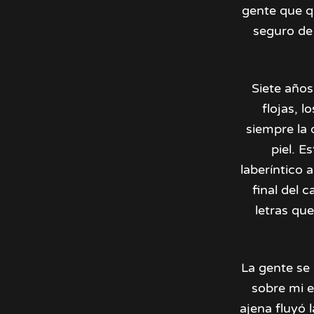
gente que qu
seguro de
Siete años
flojas, 
siempre la 
piel. E
laberíntico 
final del 
letras qu
La gente se 
sobre mi e
ajena fluyó l