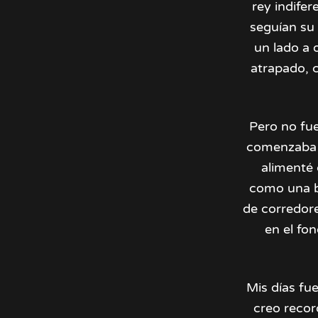
rey indife
seguían su 
un lado a 
atrapado, c
Pero no fue
comenzaba a
alimenté 
como una be
de corredore
en el fon
Mis días fu
creo recor