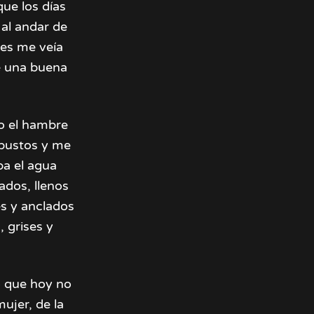
ue los días
 al andar de
ces me veía
de una buena
mo el hambre
rbustos y me
ba el agua
ados, llenos
es y anclados
, grises y
o que hoy no
ujer, de la