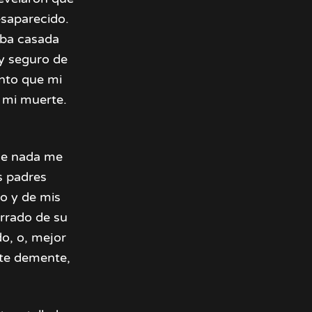
esaparecido.
aba casada
oy seguro de
ento que mi
n mi muerte.
que nada me
s padres
do y de mis
rrado de su
o, o, mejor
Este demente,