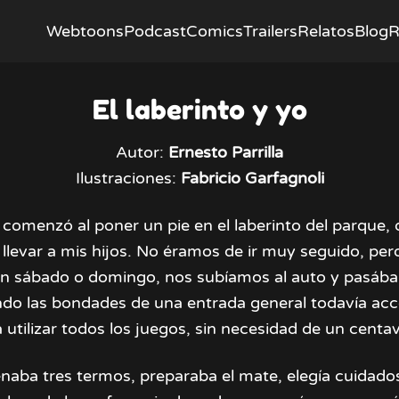
Webtoons
Podcast
Comics
Trailers
Relatos
Blog
R
El laberinto y yo
Autor:
Ernesto Parrilla
Ilustraciones:
Fabricio Garfagnoli
a comenzó al poner un pie en el laberinto del parque,
llevar a mis hijos. No éramos de ir muy seguido, per
n sábado o domingo, nos subíamos al auto y pasába
do las bondades de una entrada general todavía acce
 utilizar todos los juegos, sin necesidad de un centa
enaba tres termos, preparaba el mate, elegía cuidad