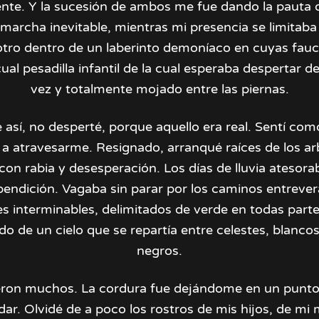
rente. Y la sucesión de ambos me fue dando la pauta q
marcha inevitable, mientras mi presencia se limitaba
otro dentro de un laberinto demoníaco en cuyas fau
ual pesadilla infantil de la cual esperaba despertar 
vez y totalmente mojado entre las piernas.
 así, no desperté, porque aquello era real. Sentí co
 atravesarme. Resignado, arranqué raíces de los a
con rabia y desesperación. Los días de lluvia atesora
ndición. Vagaba sin parar por los caminos entrever
s interminables, delimitados de verde en todas part
do de un cielo que se repartía entre celestes, blancos
negros.
eron muchos. La cordura fue dejándome en un punt
dar. Olvidé de a poco los rostros de mis hijos, de mi m