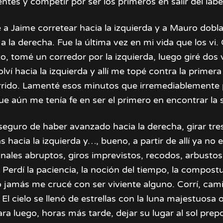
entes y competir por ser los primeros en salir del labe
a Jaime corretear hacia la izquierda y a Mauro dobl
 a la derecha. Fue la última vez en mi vida que los vi.
to, tomé un corredor por la izquierda, luego giré dos 
lví hacia la izquierda y allí me topé contra la primer
rrido. Lamenté esos minutos que irremediablemente 
e aún me tenía fe en ser el primero en encontrar la s
seguro de haber avanzado hacia la derecha, girar tre
 hacia la izquierda y…, bueno, a partir de allí ya no
inales abruptos, giros imprevistos, recodos, arbustos
 Perdí la paciencia, la noción del tiempo, la compost
o jamás me crucé con ser viviente alguno. Corrí, ca
. El cielo se llenó de estrellas con la luna majestuos
ra luego, horas más tarde, dejar su lugar al sol prep