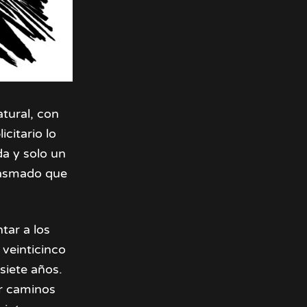
tural, con
citario lo
da y solo un
iasmado que
tar a los
 veinticinco
siete años.
r caminos