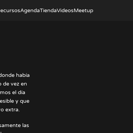
ecursos
Agenda
Tienda
Videos
Meetup
 donde había
o de vez en
mos el día
sible y que
vo extra.
osamente las