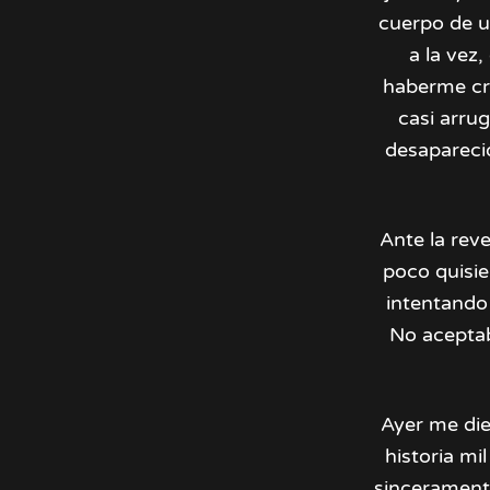
cuerpo de u
a la vez
haberme cre
casi arru
desaparecid
Ante la rev
poco quisie
intentando
No aceptab
Ayer me die
historia mi
sincerament