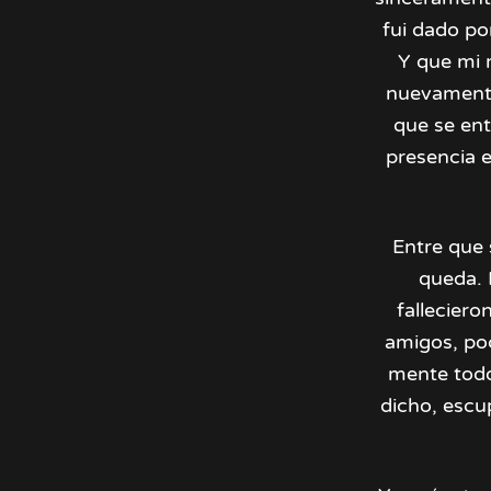
fui dado po
Y que mi 
nuevamente 
que se ent
presencia e
Entre que 
queda. 
falleciero
amigos, po
mente todo
dicho, escup