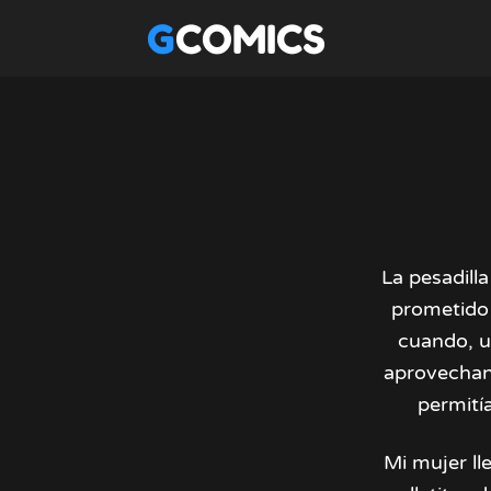
GCOMICS
La pesadill
prometido 
cuando, u
aprovechan
permitía
Mi mujer ll