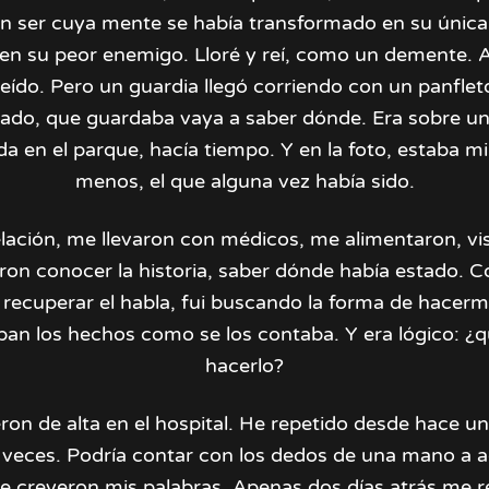
n ser cuya mente se había transformado en su únic
, en su peor enemigo. Lloré y reí, como un demente. 
ído. Pero un guardia llegó corriendo con un panflet
gado, que guardaba vaya a saber dónde. Era sobre u
a en el parque, hacía tiempo. Y en la foto, estaba mi 
menos, el que alguna vez había sido.
elación, me llevaron con médicos, me alimentaron, vis
ron conocer la historia, saber dónde había estado. 
 recuperar el habla, fui buscando la forma de hacerm
an los hechos como se los contaba. Y era lógico: ¿q
hacerlo?
ron de alta en el hospital. He repetido desde hace u
l veces. Podría contar con los dedos de una mano a 
e creyeron mis palabras. Apenas dos días atrás me r