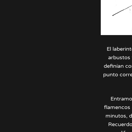
El laberi
arbustos 
definían co
punto corr
Entramos
flamencos d
minutos, d
Recuerdo