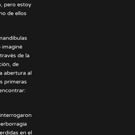
o, pero estoy
o de ellos
 mandíbulas
o imaginé
través de la
ción, de
a abertura al
as primeras
encontrar:
 interrogaron
verborragia
perdidas en el