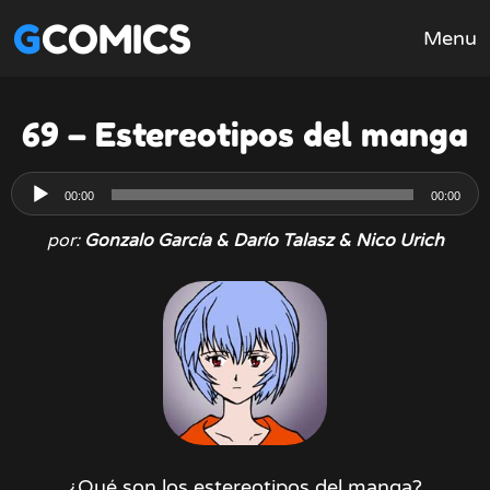
GCOMICS
Menu
69 – Estereotipos del manga
Reproductor
00:00
00:00
de
por:
Gonzalo García & Darío Talasz & Nico Urich
audio
¿Qué son los estereotipos del manga?