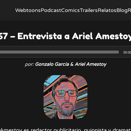
Webtoons
Podcast
Comics
Trailers
Relatos
Blog
R
67 – Entrevista a Ariel Amesto
Reproductor
00:0
de
por:
Gonzalo García & Ariel Amestoy
audio
 Amestoy es redactor publicitario, guionista y drama