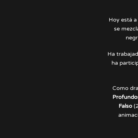
Hoy está a
se mezcla
negr
Ha trabajad
ha partici
Como dram
Profundo
Falso
(
animaci