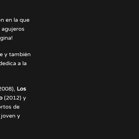
ón en la que
y agujeros
gina!
ce y también
dedica a la
2008),
Los
ro
(2012) y
ortos de
 joven y