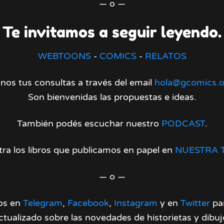
— o —
Te invitamos a seguir leyendo.
WEBTOONS
-
COMICS
-
RELATOS
nos tus consultas a través del email
hola@gcomics.o
Son bienvenidas las propuestas e ideas.
También podés escuchar nuestro
PODCAST
.
ra los libros que publicamos en papel en
NUESTRA 
— o —
os en
Telegram
,
Facebook
,
Instagram
y en
Twitter
par
ctualizado sobre las novedades de historietas y dibuj