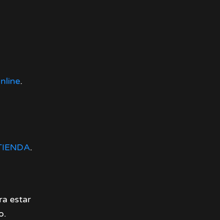
nline
.
TIENDA
.
a estar
o.