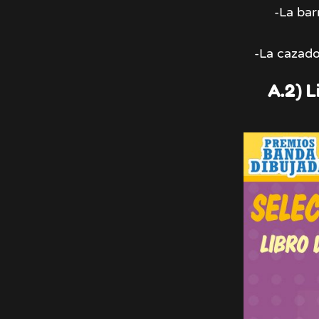
-La bar
-La cazado
A.2) L