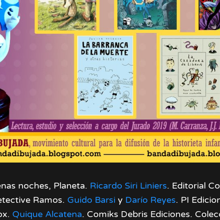
nas noches, Planeta.
Ricardo Siri Liniers
. Editorial 
etective Ramos.
Guido Barsi
y
Darío Reyes
. PI Edicio
ox.
Quique Alcatena
. Comiks Debris Ediciones. Colec