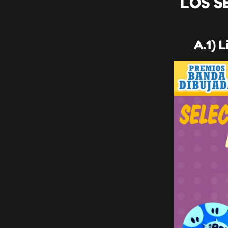
LOS S
A.1) L