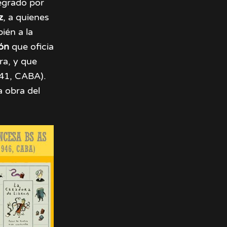
tegrado por
z
, a quienes
én a la
ión
que oficia
ura, y que
 41, CABA).
 obra del