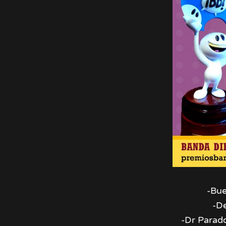
-Bue
-D
-Dr Parad