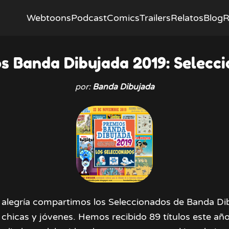
Webtoons
Podcast
Comics
Trailers
Relatos
Blog
R
s Banda Dibujada 2019: Selecc
por:
Banda Dibujada
alegría compartimos los Seleccionados de Banda Di
 chicas y jóvenes. Hemos recibido 89 títulos este añ