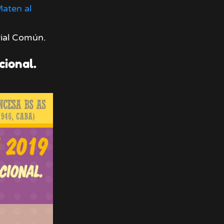
aten al
rial Común.
cional.