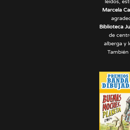
leídos, es
Marcela Ca
agrade
Biblioteca J
de centro
alberga y 
También 