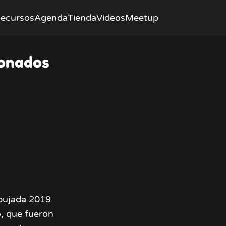
ecursos
Agenda
Tienda
Videos
Meetup
ionados
bujada 2019
o, que fueron