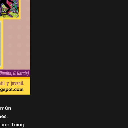
Común
nes.
ción Toing.