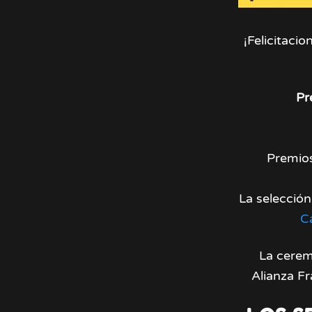
¡Felicitaci
Pr
Premios
La selección
C
La cerem
Alianza F