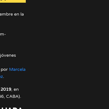
iembre en la
am-
 jóvenes
o por
Marcela
ez
.
 2019
, en
46, CABA).