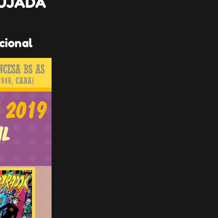
BUJADA
acional