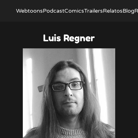
Webtoons
Podcast
Comics
Trailers
Relatos
Blog
R
Luis Regner