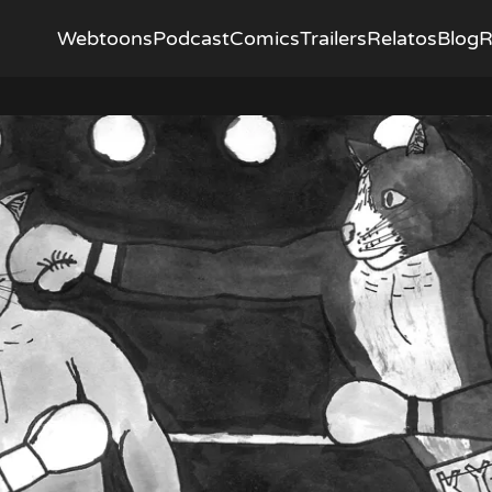
Webtoons
Podcast
Comics
Trailers
Relatos
Blog
R